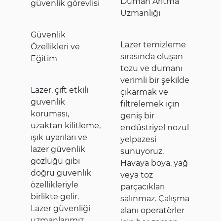
Duman Arıtma
güvenlik görevlisi
Uzmanlığı
Güvenlik
Lazer temizleme
Özellikleri ve
sırasında oluşan
Eğitim
tozu ve dumanı
verimli bir şekilde
Lazer, çift etkili
çıkarmak ve
güvenlik
filtrelemek için
koruması,
geniş bir
uzaktan kilitleme,
endüstriyel nozul
ışık uyarıları ve
yelpazesi
lazer güvenlik
sunuyoruz.
gözlüğü gibi
Havaya boya, yağ
doğru güvenlik
veya toz
özellikleriyle
parçacıkları
birlikte gelir.
salınmaz. Çalışma
Lazer güvenliği
alanı operatörler
uzmanlarımız,