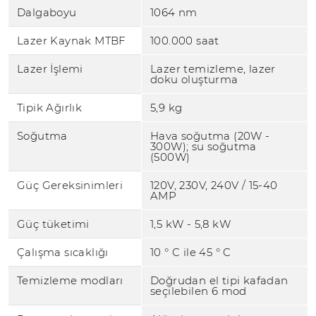
Dalgaboyu
1064 nm
Lazer Kaynak MTBF
100.000 saat
Lazer İşlemi
Lazer temizleme, lazer
doku oluşturma
Tipik Ağırlık
5,9 kg
Soğutma
Hava soğutma (20W -
300W); su soğutma
(500W)
Güç Gereksinimleri
120V, 230V, 240V / 15-40
AMP
Güç tüketimi
1,5 kW - 5,8 kW
Çalışma sıcaklığı
10 ° C ile 45 ° C
Temizleme modları
Doğrudan el tipi kafadan
seçilebilen 6 mod