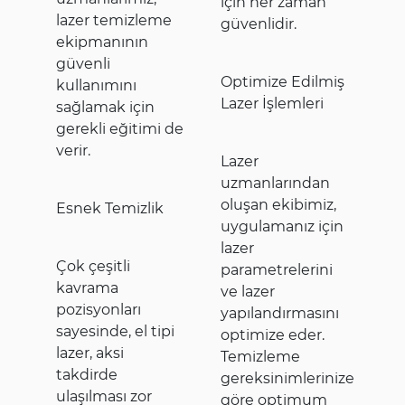
için her zaman
lazer temizleme
güvenlidir.
ekipmanının
güvenli
Optimize Edilmiş
kullanımını
Lazer İşlemleri
sağlamak için
gerekli eğitimi de
verir.
Lazer
uzmanlarından
oluşan ekibimiz,
Esnek Temizlik
uygulamanız için
lazer
Çok çeşitli
parametrelerini
kavrama
ve lazer
pozisyonları
yapılandırmasını
sayesinde, el tipi
optimize eder.
lazer, aksi
Temizleme
takdirde
gereksinimlerinize
ulaşılması zor
göre optimum