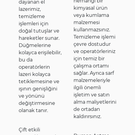
herhangi bir
dayanan el
kimyasal ürün
lazerimiz,
veya kumlama
temizleme
malzemesi
işlemleri için
kullanmazsınız.
doğal tutuşlar ve
Temizleme işlemi
hareketler sunar.
çevre dostudur
Düğmelerine
ve operatörleriniz
kolayca erişilebilir,
için temiz bir
bu da
çalışma ortamı
operatörlerin
sağlar. Ayrıca sarf
lazeri kolayca
malzemeleriyle
tetiklemesine ve
ilgili önemli
ışının genişliğini
işletim ve satın
ve yönünü
alma maliyetlerini
değiştirmesine
de ortadan
olanak tanır.
kaldırırsınız.
Çift etkili